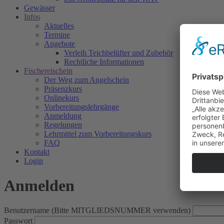
Gewässer
Infos
Aktuelles
Termine
Angebote
Verleih Teichbelüfter und Zubehör
Rechtliche Informationen
Fischereischein
Der Weg zum Angelschein
Präsenzkurs
Onlinekurs
Vorbereitungslehrgänge
Anmeldung
Regelungen
Lehrmittel zum Vorbereitungskurs
FAQ
Kontakt
Login
Anmelden
Benutzername (Bitte MITGLIEDSNUMMER verwenden)
Passwort