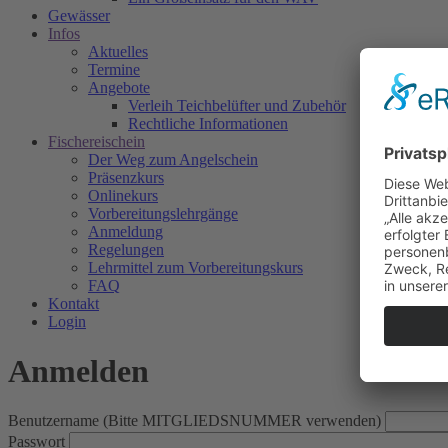
Gewässer
Infos
Aktuelles
Termine
Angebote
Verleih Teichbelüfter und Zubehör
Rechtliche Informationen
Fischereischein
Der Weg zum Angelschein
Präsenzkurs
Onlinekurs
Vorbereitungslehrgänge
Anmeldung
Regelungen
Lehrmittel zum Vorbereitungskurs
FAQ
Kontakt
Login
Anmelden
Benutzername (Bitte MITGLIEDSNUMMER verwenden)
Passwort